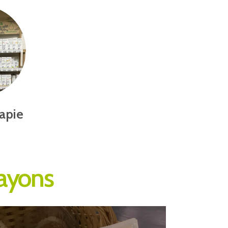
apie
rayons