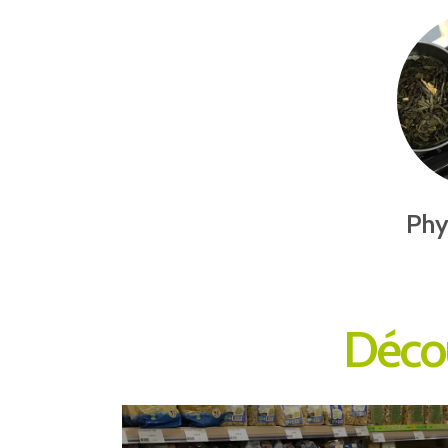
Phy
Décou