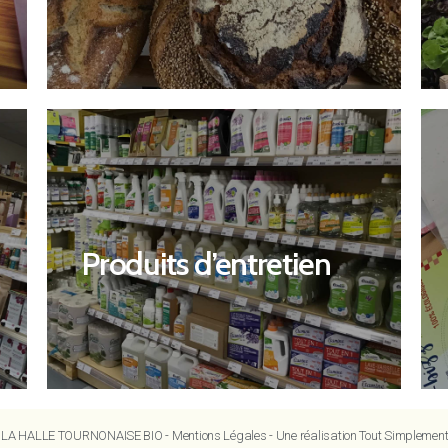
Découvrir
Produits d’entretien
Produits d’entretien
 LA HALLE TOURNONAISE BIO -
Mentions Légales
-
Une réalisation Tout Simplement