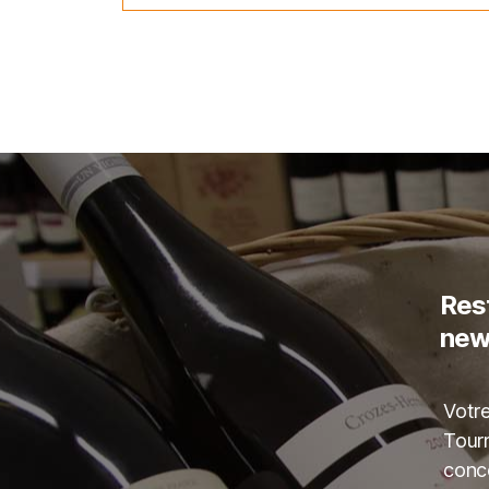
Rest
news
Votre
Tourn
conce